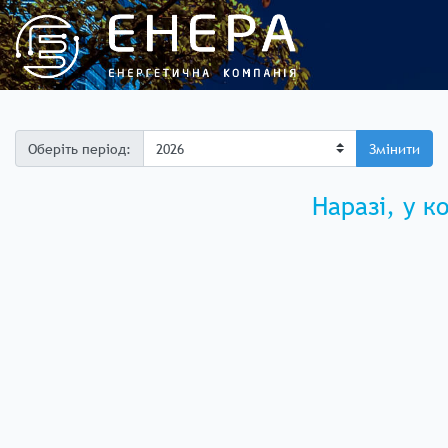
Оберіть період:
Змінити
Наразі, у к