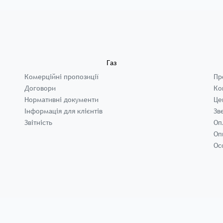
Газ
Комерційні пропозиції
Пр
Договори
Ко
Нормативні документи
Це
Інформація для клієнтів
Зв
Звітність
Оп
Оп
Ос