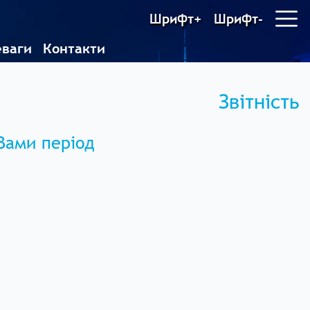
Шрифт+
Шрифт-
еваги
Контакти
Звітність
 Вами період