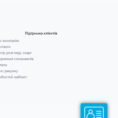
Підтримка клієнтів
о компанію
нтакти
нтр розгляду скарг
ернення споживачів
лата
ис рахунку
обистий кабінет