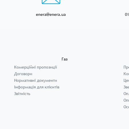
enera@enera.ua
01
Газ
Комерційні пропозиції
Пр
Договори
Ко
Нормативні документи
Це
Інформація для клієнтів
Зв
Звітність
Оп
Оп
Ос