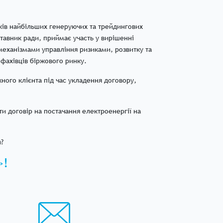
иків найбільших генеруючих та трейдингових
ставник ради, приймає участь у вирішенні
 механізмами управління ризиками, розвитку та
 фахівців біржового ринку.
ного клієнта під час укладення договору,
и договір на постачання електроенергії на
?
»!